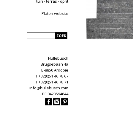
tuin - terras - oprit
Platen website
Hullebusch
Brugsebaan 4a
B-8850 Ardooie
T +32(0)51 46 78 67
F +32(0)51 46 78 71
info@hullebusch.com
BE 0423594644