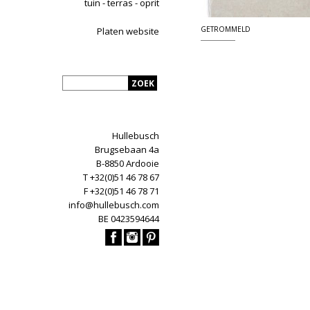
tuin - terras - oprit
GETROMMELD
Platen website
Hullebusch
Brugsebaan 4a
B-8850 Ardooie
T +32(0)51 46 78 67
F +32(0)51 46 78 71
info@hullebusch.com
BE 0423594644