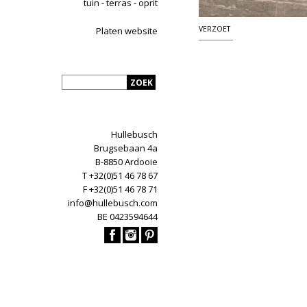
tuin - terras - oprit
VERZOET
Platen website
Hullebusch
Brugsebaan 4a
B-8850 Ardooie
T +32(0)51 46 78 67
F +32(0)51 46 78 71
info@hullebusch.com
BE 0423594644