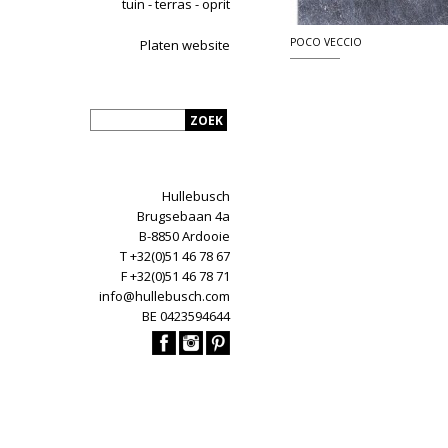
tuin - terras - oprit
POCO VECCIO
Platen website
Hullebusch
Brugsebaan 4a
B-8850 Ardooie
T +32(0)51 46 78 67
F +32(0)51 46 78 71
info@hullebusch.com
BE 0423594644