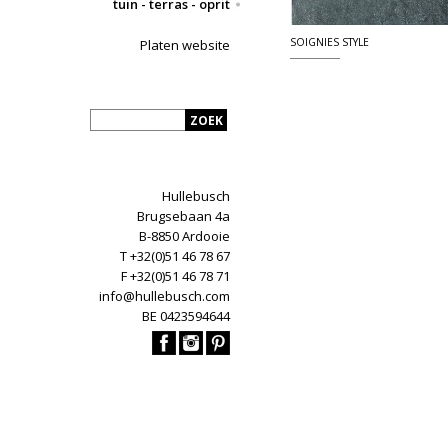
tuin - terras - oprit
SOIGNIES STYLE
Platen website
Hullebusch
Brugsebaan 4a
B-8850 Ardooie
T +32(0)51 46 78 67
F +32(0)51 46 78 71
info@hullebusch.com
BE 0423594644