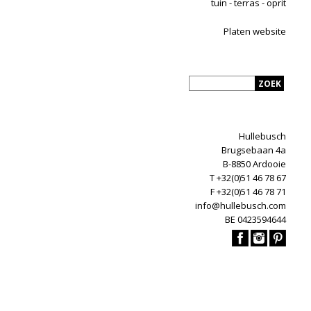
tuin - terras - oprit
Platen website
Hullebusch
Brugsebaan 4a
B-8850 Ardooie
T +32(0)51 46 78 67
F +32(0)51 46 78 71
info@hullebusch.com
BE 0423594644