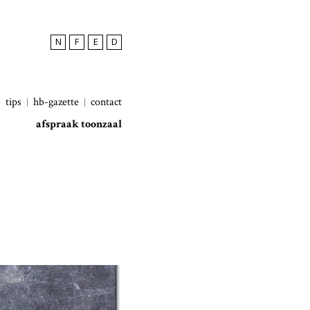
N
F
E
D
tips
hb-gazette
contact
afspraak toonzaal