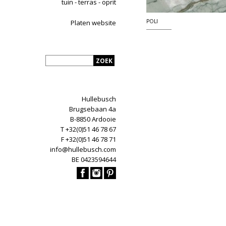
tuin - terras - oprit
POLI
Platen website
Hullebusch
Brugsebaan 4a
B-8850 Ardooie
T +32(0)51 46 78 67
F +32(0)51 46 78 71
info@hullebusch.com
BE 0423594644