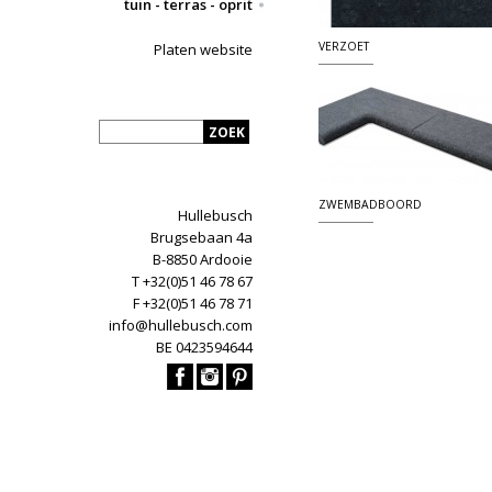
tuin - terras - oprit
VERZOET
Platen website
ZWEMBADBOORD
Hullebusch
Brugsebaan 4a
B-8850 Ardooie
T +32(0)51 46 78 67
F +32(0)51 46 78 71
info@hullebusch.com
BE 0423594644