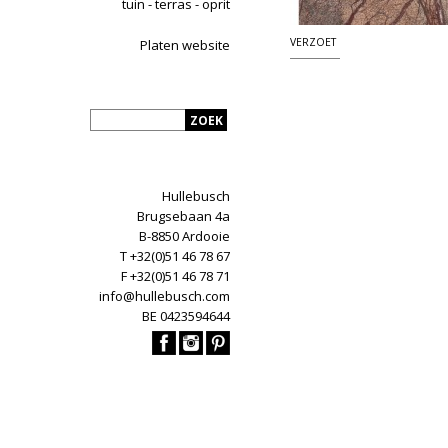
tuin - terras - oprit
VERZOET
Platen website
Hullebusch
Brugsebaan 4a
B-8850 Ardooie
T +32(0)51 46 78 67
F +32(0)51 46 78 71
info@hullebusch.com
BE 0423594644