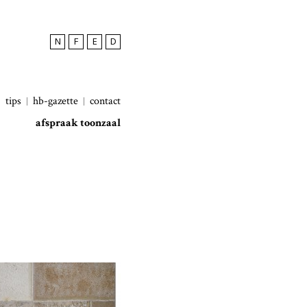
N
F
E
D
tips
hb-gazette
contact
afspraak toonzaal