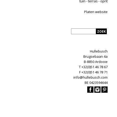
tuin - terras - oprit
Platen website
Hullebusch
Brugsebaan 4a
B-8850 Ardooie
T +32(0)51 46 78 67
F +32(0)51 46 78 71
info@hullebusch.com
BE 0423594644