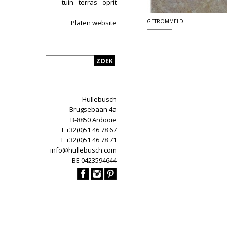
tuin - terras - oprit
GETROMMELD
Platen website
Hullebusch
Brugsebaan 4a
B-8850 Ardooie
T +32(0)51 46 78 67
F +32(0)51 46 78 71
info@hullebusch.com
BE 0423594644