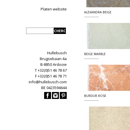
Platen website
ALEXANDRA BEIGE
Hullebusch
BEIGE MARBLE
Brugsebaan 4a
B-8850 Ardooie
T +32(0)51 46 78 67
F +32(0)51 46 78 71
info@hullebusch.com
BE 0423594644
BURDUR ROSE