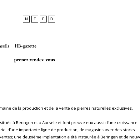
N
F
E
D
seils
HB-gazette
prenez rendez-vous
maine de la production et de la vente de pierres naturelles exclusives.
 situés à Beringen et à Aarsele et font preuve eux aussi d’une croissance
ierie, d’une importante ligne de production, de magasins avec des stocks
s ventes; une deuxième implantation a été instaurée à Beringen et de nou