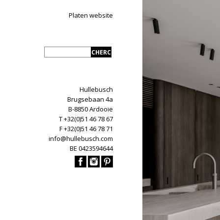
Platen website
Hullebusch
Brugsebaan 4a
B-8850 Ardooie
T +32(0)51 46 78 67
F +32(0)51 46 78 71
info@hullebusch.com
BE 0423594644